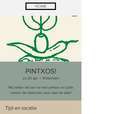
HOME
PINTXOS!
zo 20 apr
  |  
Rotterdam
Wij zetten de bar vol met pintxos en jullie
nemen de lekkerste mee naar de tafel!
Tijd en locatie